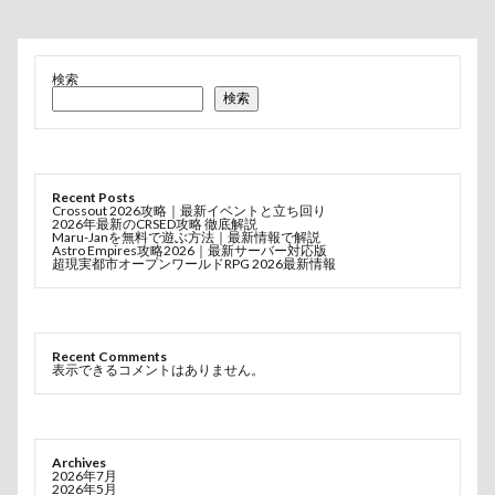
ゲーム
ゲーム攻略
ゲーム攻略完全ガイド
ゲーム攻略最強キャラランキング33
検索
ゲーム攻略最強キャラランキング34
コミック
検索
トレンド
ニーアオートマタ
ニュース
ポケットモンスター ファイアレッド・リーフグリーン 最新情
報まとめ
Recent Posts
Crossout 2026攻略｜最新イベントと立ち回り
まとめ
らぶカル
らぶカル BL/TL作品 評価 2026
2026年最新のCRSED攻略 徹底解説
Maru-Janを無料で遊ぶ方法｜最新情報で解説
ランキング
レビュー
任天堂Switch
同人作品
Astro Empires攻略2026｜最新サーバー対応版
超現実都市オープンワールドRPG 2026最新情報
呪術廻戦
崩壊：スターレイル
攻略
最新情報
注目
注目の芸能ニュース7選
生成AI
神ゲー
芸能
話題
超現実都市オープンワールドRPG 2026
Recent Comments
表示できるコメントはありません。
都市生活RPG
検索
Archives
2026年7月
2026年5月