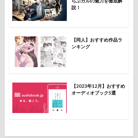
らぶカルの魅力を徹底解
Maru-Jan 料金
Maru-Jan 無料で遊ぶ方法
説！
Maru-Jan 無料体験
midjourney
Never's End バトル体験版 レビュー
Nier
NovelAI
NTE Neverness to Everness
pcgame
PR
PS5
【同人】おすすめ作品ラ
Raid: Shadow Legends キャラ評価 2026
ンキング
Raid: Shadow Legends 攻略 2026
Raid: Shadow Legends 無課金 2026
State of Survival Last Warrior 攻略
State of Survival 同盟戦
State of Survival 攻略
Steam
【2023年12月】おすすめ
The Lord of the Rings: War
TL
XENO
オーディオブック5選
アークナイツ エンドフィールド
アークナイツ エンドフィールド 完全攻略
アイコン
イラスト
エンタメ
エンタメ最新
エンタメ最新まとめ
オープンワールドRPG
クレヨンしんちゃん オラのすごろく大作戦 完全攻略