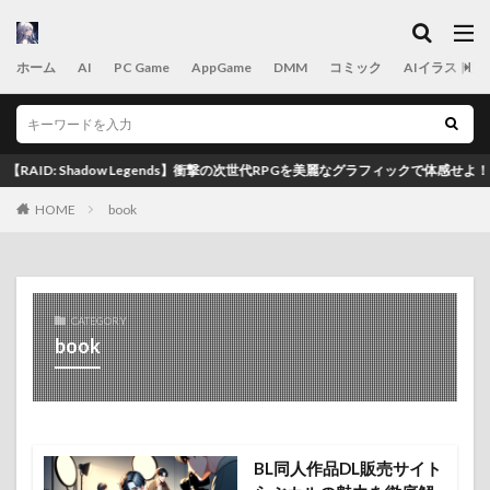
カテゴリー
ホーム
AI
PC Game
AppGame
DMM
コミック
AIイラスト置
タグ
2025年
2025年10月
2025年10月最新
ID: Shadow Legends】衝撃の次世代RPGを美麗なグラフィックで体感せよ！
2025年10月最新版
2025年11月
2025年9月
HOME
book
2025年9月最新版
2025年おすすめゲームTOP20
2025年おすすめゲームTOP22
2B
AI
appgame
Astro Empires
Astro Empires サーバー
Astro Empires 初心者
Astro Empires 攻略
CATEGORY
book
Astro Empires 攻略 2026
Automata
BL
book
Crossout 2026 攻略
Crossout イベント
Crossout ロードマップ
Crossout 攻略
DLsite
DMM
eスポーツ
game
icon
illustration
BL同人作品DL販売サイト
Last Warrior 立ち回り
Maru-Jan キャンペーン