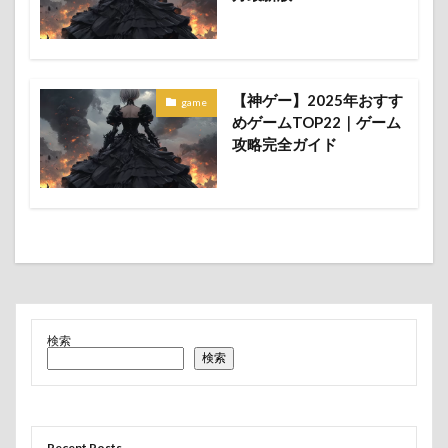
ゲーム
ゲーム攻略
ゲーム攻略完全ガイド
ゲーム攻略最強キャラランキング33
ゲーム攻略最強キャラランキング34
コミック
【神ゲー】2025年おすす
game
トレンド
ニーアオートマタ
ニュース
めゲームTOP22｜ゲーム
攻略完全ガイド
ポケットモンスター ファイアレッド・リーフグリーン 最新情
報まとめ
まとめ
らぶカル
らぶカル BL/TL作品 評価 2026
ランキング
レビュー
任天堂Switch
同人作品
呪術廻戦
崩壊：スターレイル
攻略
最新情報
注目
注目の芸能ニュース7選
生成AI
神ゲー
芸能
話題
超現実都市オープンワールドRPG 2026
検索
都市生活RPG
検索
検索
Recent Posts