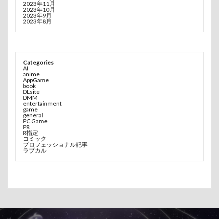
2023年11月
2023年10月
2023年9月
2023年8月
Categories
AI
anime
AppGame
book
DLsite
DMM
entertainment
game
general
PC Game
PR
R指定
コミック
プロフェッショナル記事
ラブカル