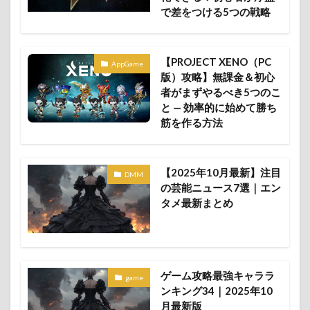
で差をつける5つの戦略
Maru-Jan 料金
Maru-Jan 無料で遊ぶ方法
Maru-Jan 無料体験
midjourney
Never's End バトル体験版 レビュー
Nier
NovelAI
【PROJECT XENO（PC
AppGame
版）攻略】無課金＆初心
NTE Neverness to Everness
pcgame
PR
PS5
者がまずやるべき5つのこ
Raid: Shadow Legends キャラ評価 2026
と — 効率的に始めて勝ち
Raid: Shadow Legends 攻略 2026
筋を作る方法
Raid: Shadow Legends 無課金 2026
State of Survival Last Warrior 攻略
State of Survival 同盟戦
【2025年10月最新】注目
DMM
State of Survival 攻略
Steam
の芸能ニュース7選｜エン
タメ最新まとめ
The Lord of the Rings: War
TL
XENO
アークナイツ エンドフィールド
アークナイツ エンドフィールド 完全攻略
アイコン
イラスト
エンタメ
エンタメ最新
ゲーム攻略最強キャララ
game
エンタメ最新まとめ
オープンワールドRPG
ンキング34｜2025年10
月最新版
クレヨンしんちゃん オラのすごろく大作戦 完全攻略