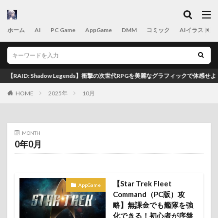
カテゴリー
ホーム
AI
PC Game
AppGame
DMM
コミック
AIイラスト置
タグ
2025年
2025年10月
2025年10月最新
AID: Shadow Legends】衝撃の次世代RPGを美麗なグラフィックで体感せよ！
2025年10月最新版
2025年11月
2025年9月
HOME
2025年
10月
2025年9月最新版
2025年おすすめゲームTOP20
2025年おすすめゲームTOP22
2B
AI
appgame
Astro Empires
Astro Empires サーバー
MONTH
Astro Empires 初心者
Astro Empires 攻略
0年0月
Astro Empires 攻略 2026
Automata
BL
book
Crossout 2026 攻略
Crossout イベント
【Star Trek Fleet
Crossout ロードマップ
Crossout 攻略
DLsite
AppGame
Command（PC版）攻
DMM
eスポーツ
game
icon
illustration
略】無課金でも艦隊を強
Last Warrior 立ち回り
Maru-Jan キャンペーン
化できる！初心者が序盤