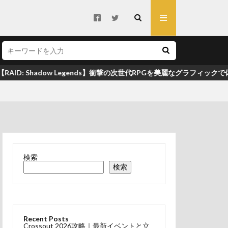
hadow Legends】衝撃の次世代RPGを美麗なグラフィックで体感せよ！
025年9月
AI
Empires 攻略
out イベント
検索
icon
検索
u-Jan 無料で遊ぶ方法
AI
 2026
Recent Posts
 Warrior 攻略
Crossout 2026攻略｜最新イベントと立