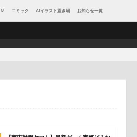
MM
コミック
AIイラスト置き場
お知らせ一覧
【RAID: S
5年10月
2025年10月最新
2025年10月最新版
2025年11月
2
2025年おすすめゲームTOP20
2025年おすすめゲームTOP22
2B
ro Empires
Astro Empires サーバー
Astro Empires 初心者
Astro 
略 2026
Automata
BL
book
Crossout 2026 攻略
Cross
マップ
Crossout 攻略
DLsite
DMM
eスポーツ
game
ast Warrior 立ち回り
Maru-Jan キャンペーン
Maru-Jan 料金
Mar
midjourney
Never's End バトル体験版 レビュー
Nier
Novel
 Everness
pcgame
PR
PS5
Raid: Shadow Legends キャラ評価
ends 攻略 2026
Raid: Shadow Legends 無課金 2026
State of Survival Last