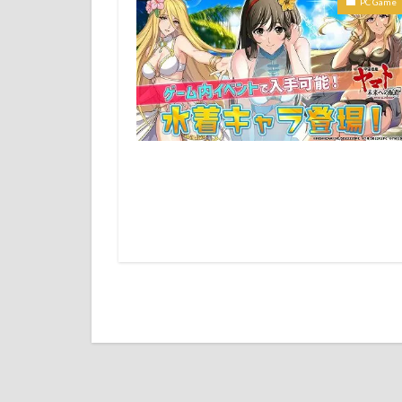
PC Game
State of Survival
アークナイツ エ
エンタメ
エ
クレヨンしんちゃん
ゲーム攻略最強キ
ニーアオートマタ
らぶカル
らぶ
呪術廻戦
崩
神ゲー
芸能