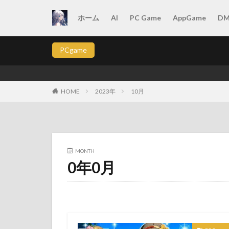
ホーム
AI
PC Game
AppGame
D
カテゴリー
PCgame
タグ
HOME
2023年
10月
2025年
202
2025年9月最新版
appgame
Ast
Astro Empires 攻
MONTH
Crossout ロード
0年0月
illustration
L
Maru-Jan 無料体験
NTE Neverness to
Raid: Shadow Leg