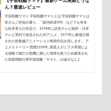
【宇宙戦艦ヤマト】最新ゲーム実際どうな
 同盟戦
State of Survival 攻略
Steam
The Lord of the Rings: War
ん？最速レビュー
ンドフィールド
アークナイツ エンドフィールド 完全攻略
アイコン
宇宙戦艦ヤマト 宇宙戦艦ヤマトとは 宇宙戦艦ヤマトは
ンタメ最新
エンタメ最新まとめ
オープンワールドRPG
皆さんご存知の通り、「銀河鉄道999」などでも有名
 オラのすごろく大作戦 完全攻略
ゲーム
ゲーム攻略
ゲーム攻略
な松本零士の作品で、1974年に読売テレビ制作・日本
ャラランキング33
ゲーム攻略最強キャラランキング34
コミック
テレビ系列で放送されたSFアニメ、1977年に劇場公開
された総集編アニメーション映画作品を指します。 ア
ニュース
ポケットモンスター ファイアレッド・リーフグリーン 最新情
ニメストーリー 西暦2199年､異星人ガミラス帝国によ
カル BL/TL作品 評価 2026
ランキング
レビュー
任天堂Switch
る侵略で滅亡の危機に瀕した地球を救うため建造され
壊：スターレイル
攻略
最新情報
注目
注目の芸能ニュース7
た恒星間航行用宇宙戦艦「ヤマト」の遠大な […]
話題
超現実都市オープンワールドRPG 2026
都市生活RPG
検索