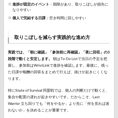
進捗が固定のイベント
：期限があり、取りこぼしが損失に
なりやすい
個人で完結する日課
：空き時間に回しやすい
取りこぼしを減らす実践的な進め方
実践では、「朝に確認」「参加前に再確認」「夜に回収」の3
段階で動くと安定します。
朝はTo-Do Listで当日の予定を把
握し、参加前はWristLinkで進捗を確認します。最後に、残っ
た日課や報酬の回収をまとめて行えば、抜けが起きにくくな
ります。
特にState of Survival 同盟戦では、個人の判断だけで動くと、
集合や配置の遅れが起きやすいです。だからこそ、Last
Warrior 立ち回りでも「何をやるか」より先に「何を見れば迷
わないか」を決めることが重要です。