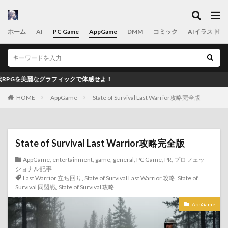
カテゴリー
ホーム
AI
PC Game
AppGame
DMM
コミック
AIイラスト置
タグ
2025年
2025年10月
2025年10月最新
ックで体感せよ！
2025年10月最新版
2025年11月
2025年9月
HOME
AppGame
State of Survival Last Warrior攻略完全版
2025年9月最新版
2025年おすすめゲームTOP20
2025年おすすめゲームTOP22
2B
AI
appgame
Astro Empires
Astro Empires サーバー
State of Survival Last Warrior攻略完全版
Astro Empires 初心者
Astro Empires 攻略
AppGame
,
entertainment
,
game
,
general
,
PC Game
,
PR
,
プロフェッ
Astro Empires 攻略 2026
Automata
BL
book
ショナル記事
Last Warrior 立ち回り
,
State of Survival Last Warrior 攻略
,
State of
Crossout 2026 攻略
Crossout イベント
Survival 同盟戦
,
State of Survival 攻略
Crossout ロードマップ
Crossout 攻略
DLsite
AppGame
DMM
eスポーツ
game
icon
illustration
Last Warrior 立ち回り
Maru-Jan キャンペーン