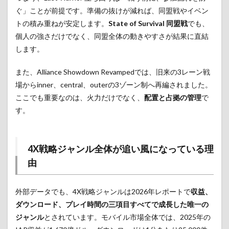
ぐ」ことが前提です。準備の抜けが減れば、同盟戦やイベン
トの積み重ねが安定します。
State of Survival 同盟戦
でも、
個人の強さだけでなく、同盟全体の動きやすさが結果に直結
します。
また、Alliance Showdown Revampedでは、旧来の3レーン戦
場からinner、central、outerの3ゾーン制へ再編されました。
ここでも重要なのは、火力だけでなく、
配置と占拠の管理
で
す。
4X戦略ジャンル全体が追い風になっている理
由
外部データでも、4X戦略ジャンルは2026年レポートで
収益、
ダウンロード、プレイ時間の三項目すべてで成長した唯一の
ジャンル
とされています。モバイル市場全体では、2025年の