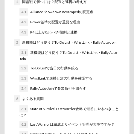
4
同盟戦で勝つには？配置と連携の考え方
4.1
Alliance Showdown Revampedの変更点
4.2
Power基準の配置が重要な理由
4.3
R4以上が担うべき役割と連携
5
新機能はどう使う？To-Do List・WristLink・Rally Auto-Join
5.1
新機能はどう使う？To-Do List・WristLink・Rally Auto-
Join
5.2
To-Do Listで当日の行動を絞る
5.3
WristLinkで進捗と次の行動を確認する
5.4
Rally Auto-Joinで参加負担を減らす
6
よくある質問
6.1
State of Survival Last Warrior攻略で最初にやるべきこと
は？
6.2
Last Warriorは編成よりイベント管理が大事ですか？