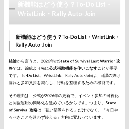
新機能はどう使う？To-Do List・
WristLink・Rally Auto-Join
新機能はどう使う？To-Do List・WristLink・
Rally Auto-Join
結論
から言うと、2026年の
State of Survival Last Warrior 攻
略
では、編成より先に
公式補助機能を使いこなすこと
が重要
です。To-Do List、WristLink、Rally Auto-Joinは、日課の抜け
漏れと参加負担を減らし、行動を整理するための機能です。
その理由は、公式が2026年の更新で、イベント参加の可視化
と同盟運用の簡略化を進めているからです。つまり、
State
of Survival 攻略
は「強い部隊を作る」だけでなく、「今日や
るべきことを迷わず終える」方向に変わっています。