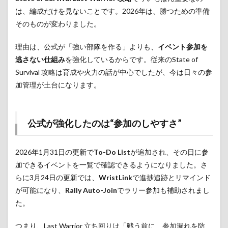
は、編成だけを見ないことです。2026年は、勝つための準備
そのものが変わりました。
理由は、公式が「強い部隊を作る」よりも、
イベント参加を
逃さない仕組み
を強化しているからです。従来のState of
Survival 攻略は育成や火力の話が中心でしたが、今は日々の参
加管理が土台になります。
公式が強化したのは“参加のしやすさ”
2026年1月31日の更新で
To-Do List
が追加され、その日に参
加できるイベントを一覧で確認できるようになりました。さ
らに3月24日の更新では、
WristLink
で進捗追跡とリマインド
が可能になり、
Rally Auto-Join
でラリー参加も補助されまし
た。
つまり、Last Warrior 立ち回りは「戦う前に、参加漏れを防