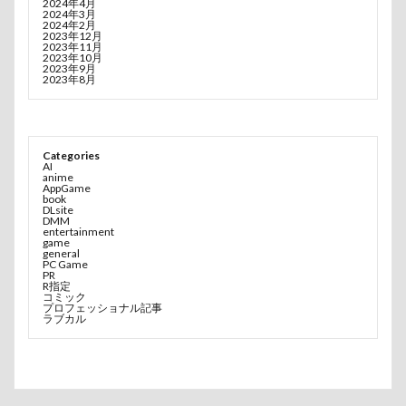
2024年4月
2024年3月
2024年2月
2023年12月
2023年11月
2023年10月
2023年9月
2023年8月
Categories
AI
anime
AppGame
book
DLsite
DMM
entertainment
game
general
PC Game
PR
R指定
コミック
プロフェッショナル記事
ラブカル