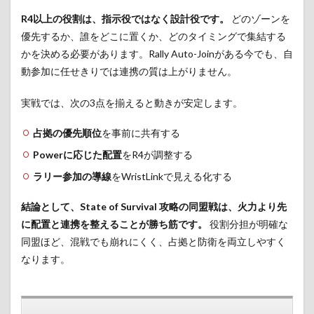
R4以上の役割は、指示役ではなく設計役です。
どのゾーンを
優先するか、誰をどこに置くか、どのタイミングで集結する
かを決める必要があります。Rally Auto-Joinがある今でも、自
動参加に任せきりでは連携の質は上がりません。
実戦では、次の3点を揃えると動きが安定します。
占拠の優先順位
を事前に共有する
Powerに応じた配置
をR4が調整する
ラリー参加の導線
をWristLinkで見える化する
結論として、State of Survival 攻略の同盟戦は、火力より先
に配置と連携を整えることが勝ち筋です。
役割分担が明確な
同盟ほど、混戦でも崩れにくく、占拠と防衛を両立しやすく
なります。