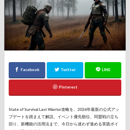
Maru-Jan 料金
Maru-Jan 無料で遊ぶ方法
Maru-Jan 無料体験
midjourney
Never's End バトル体験版 レビュー
Nier
NovelAI
NTE Neverness to Everness
pcgame
PR
PS5
Raid: Shadow Legends キャラ評価 2026
Raid: Shadow Legends 攻略 2026
Raid: Shadow Legends 無課金 2026
State of Survival Last Warrior 攻略
State of Survival 同盟戦
State of Survival 攻略
Steam
The Lord of the Rings: War
TL
XENO
アークナイツ エンドフィールド
アークナイツ エンドフィールド 完全攻略
アイコン
State of Survival Last Warrior攻略を、2026年最新の公式アッ
イラスト
エンタメ
エンタメ最新
プデートを踏まえて解説。イベント優先順位、同盟戦の立ち
エンタメ最新まとめ
オープンワールドRPG
回り、新機能の活用法まで、今日から迷わず進める実践ポイ
クレヨンしんちゃん オラのすごろく大作戦 完全攻略