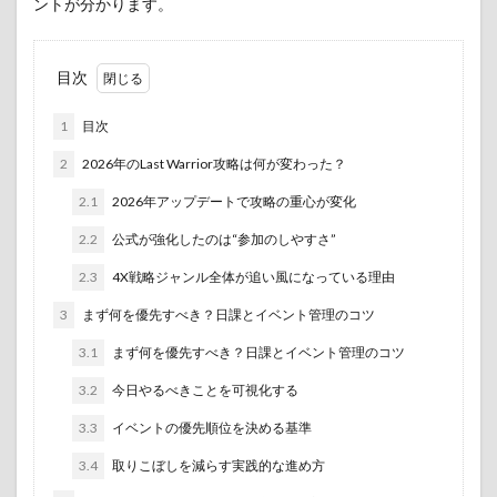
ントが分かります。
ゲーム
ゲーム攻略
ゲーム攻略完全ガイド
ゲーム攻略最強キャラランキング33
目次
ゲーム攻略最強キャラランキング34
コミック
1
目次
トレンド
ニーアオートマタ
ニュース
ポケットモンスター ファイアレッド・リーフグリーン 最新情
2
2026年のLast Warrior攻略は何が変わった？
報まとめ
2.1
2026年アップデートで攻略の重心が変化
まとめ
らぶカル
らぶカル BL/TL作品 評価 2026
2.2
公式が強化したのは“参加のしやすさ”
ランキング
レビュー
任天堂Switch
同人作品
2.3
4X戦略ジャンル全体が追い風になっている理由
呪術廻戦
崩壊：スターレイル
攻略
最新情報
3
まず何を優先すべき？日課とイベント管理のコツ
注目
注目の芸能ニュース7選
生成AI
神ゲー
芸能
話題
超現実都市オープンワールドRPG 2026
3.1
まず何を優先すべき？日課とイベント管理のコツ
都市生活RPG
3.2
今日やるべきことを可視化する
3.3
イベントの優先順位を決める基準
検索
3.4
取りこぼしを減らす実践的な進め方